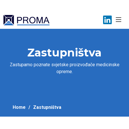
+387 33 781 700
proma@proma.ba
Zastupništva
Zastupamo poznate svjetske proizvođače medicinske
opreme.
Home
Zastupništva